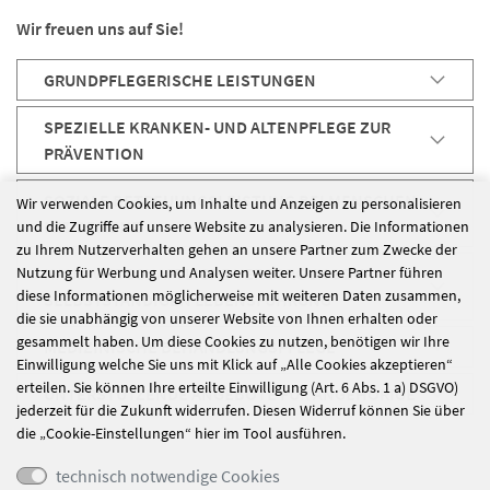
Wir freuen uns auf Sie!
GRUNDPFLEGERISCHE LEISTUNGEN
SPEZIELLE KRANKEN- UND ALTENPFLEGE ZUR
PRÄVENTION
SOZIALE BETREUUNGSLEISTUNG BEI MENSCHEN
Wir verwenden Cookies, um Inhalte und Anzeigen zu personalisieren
MIT DEMENZ
und die Zugriffe auf unsere Website zu analysieren. Die Informationen
zu Ihrem Nutzerverhalten gehen an unsere Partner zum Zwecke der
Nutzung für Werbung und Analysen weiter. Unsere Partner führen
HAUSWIRTSCHAFTLICHE VERSORGUNG ZUR
diese Informationen möglicherweise mit weiteren Daten zusammen,
SELBSTSTÄNDIGEN LEBENSFÜHRUNG
die sie unabhängig von unserer Website von Ihnen erhalten oder
gesammelt haben. Um diese Cookies zu nutzen, benötigen wir Ihre
MEDIZINISCHE BEHANDLUNGSPFLEGE
Einwilligung welche Sie uns mit Klick auf „Alle Cookies akzeptieren“
erteilen. Sie können Ihre erteilte Einwilligung (Art. 6 Abs. 1 a) DSGVO)
UNTERSTÜTZENDE ANGEBOTE FÜR ANGEHÖRIGE
jederzeit für die Zukunft widerrufen. Diesen Widerruf können Sie über
die „Cookie-Einstellungen“ hier im Tool ausführen.
technisch notwendige Cookies